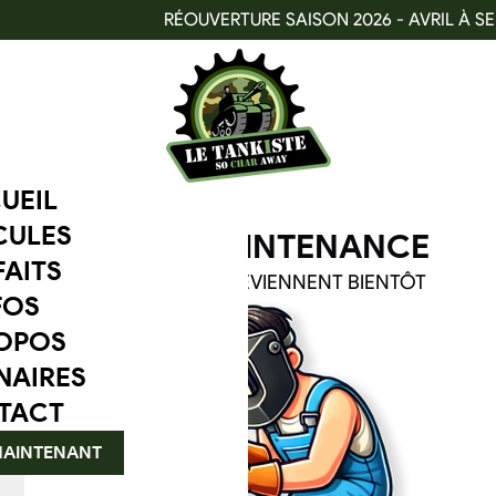
RÉOUVERTURE SAISON 2026 - AVRIL À SE
UEIL
CULES
SITE EN MAINTENANCE
AITS
NOS AVENTURES REVIENNENT BIENTÔT
FOS
OPOS
NAIRES
TACT
MAINTENANT